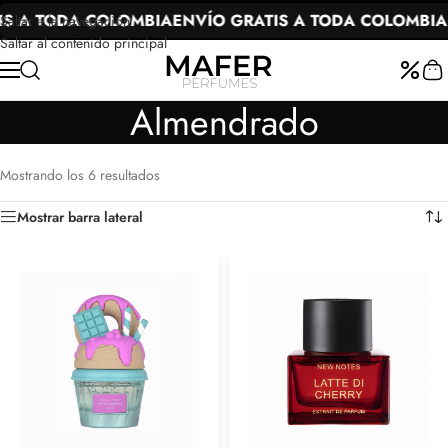
S A TODA COLOMBIA
ENVÍO GRATIS A TODA COLOMBIA
E
Saltar a la navegación
Saltar al contenido principal
Almendrado
Mostrando los 6 resultados
Mostrar barra lateral