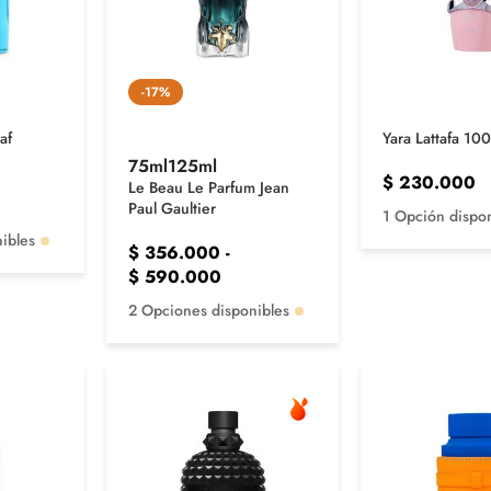
-17%
af
Yara Lattafa 10
75ml
125ml
$
230.000
Le Beau Le Parfum Jean
Paul Gaultier
1 Opción dispo
ibles
$
356.000
-
$
590.000
2 Opciones disponibles