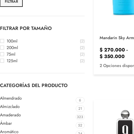
FILTRAR
FILTRAR POR TAMAÑO
Mandarin Sky Arm
100ml
(2)
200ml
(2)
$
270.000
-
75ml
(2)
$
350.000
125ml
(2)
2 Opciones dispon
CATEGORÍAS DEL PRODUCTO
Almendrado
6
Almizclado
21
Amaderado
323
Ámbar
52
Aromático
24