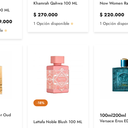
Khamrah Qahwa 100 ML
Now Women Ra
00 ML
$
270.000
$
220.000
9.000
1 Opción disponible
1 Opción dispo
le
-18%
100ml
200ml
er Oud
Versace Eros E
Lattafa Noble Blush 100 ML