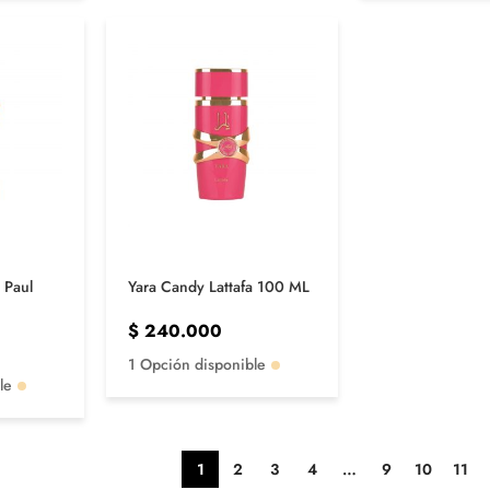
 Paul
Yara Candy Lattafa 100 ML
$
240.000
1 Opción disponible
le
1
2
3
4
…
9
10
11