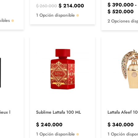
$
390.000
-
$
214.000
$
260.000
$
520.000
1 Opción disponible
ibles
2 Opciones dis
ieux l
Sublime Lattafa 100 ML
Lattafa Afeef 1
$
240.000
$
340.000
1 Opción disponible
1 Opción dispo