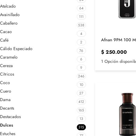
Atalcado
64
Avainillado
111
Caballero
538
Cacao
4
Afnan 9PM 100 M
Café
2
Cálido Especiado
76
$
250.000
Caramelo
6
1 Opción disponib
Cereza
9
Cítricos
246
Coco
10
Cuero
27
Dama
412
Decants
165
Destacados
13
Dulces
315
Estuches
77