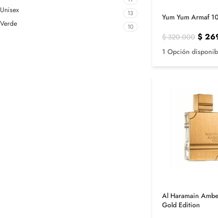
Unisex
13
Yum Yum Armaf 1
Verde
10
$
26
$
320.000
1 Opción disponib
Al Haramain Amb
Gold Edition