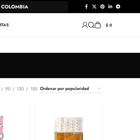
OMBIA
RTAS
$
0
90
120
150