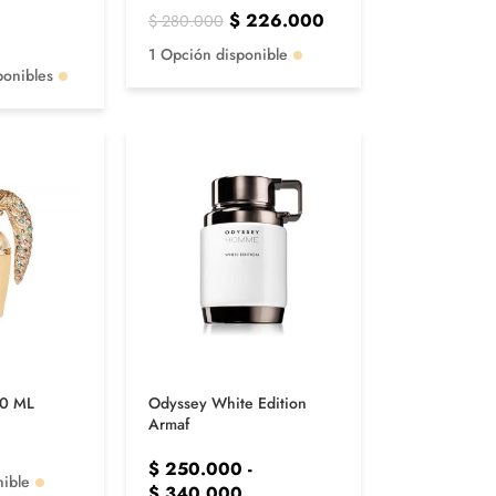
$
226.000
$
280.000
1 Opción disponible
ponibles
00 ML
Odyssey White Edition
Armaf
$
250.000
-
nible
$
340.000