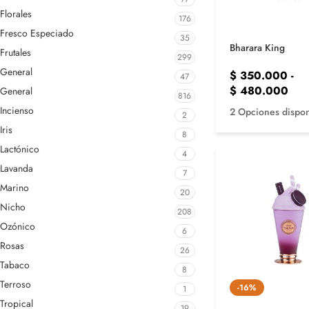
Florales
176
Fresco Especiado
35
Bharara King
Frutales
299
General
$
350.000
-
47
$
480.000
General
816
Incienso
2 Opciones dispon
2
Iris
8
Lactónico
4
Lavanda
7
Marino
20
Nicho
208
Ozónico
6
Rosas
26
Tabaco
8
Terroso
-16%
1
Tropical
19