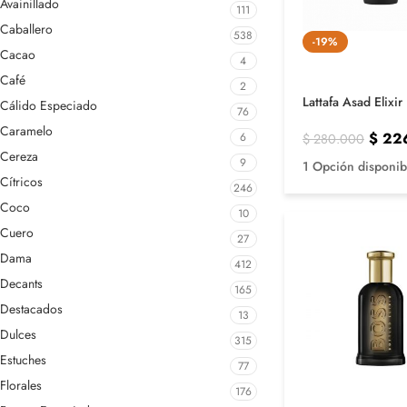
Avainillado
111
Caballero
538
-19%
Cacao
4
Café
2
Lattafa Asad Elixi
Cálido Especiado
76
Caramelo
$
22
6
$
280.000
Cereza
9
1 Opción disponib
Cítricos
246
Coco
10
Cuero
27
Dama
412
Decants
165
Destacados
13
Dulces
315
Estuches
77
Florales
176