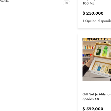
Verde
10
100 ML
$
250.000
1 Opción disponib
Gift Set Jo Milan
Spades X8
$
599.000