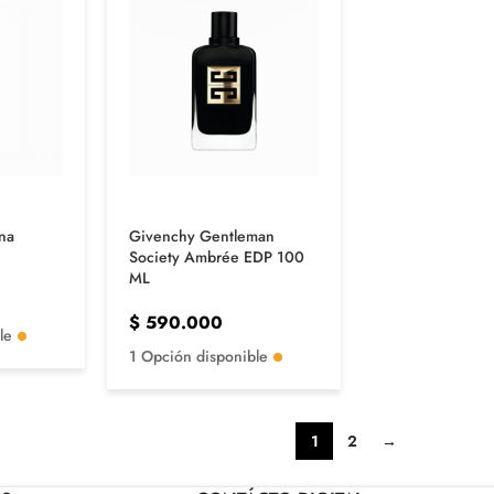
na
Givenchy Gentleman
Society Ambrée EDP 100
ML
$
590.000
le
1 Opción disponible
1
2
→