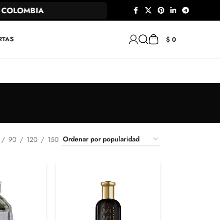
MBIA
RTAS
$
0
90
120
150