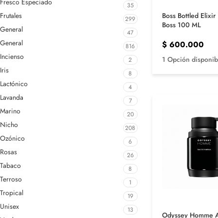
Fresco Especiado
35
Boss Bottled Elixi
Frutales
299
Boss 100 ML
General
47
General
$
600.000
816
Incienso
1 Opción disponib
2
Iris
8
Lactónico
4
Lavanda
7
Marino
20
Nicho
208
Ozónico
6
Rosas
26
Tabaco
8
Terroso
1
Tropical
19
Unisex
13
Odyssey Homme 