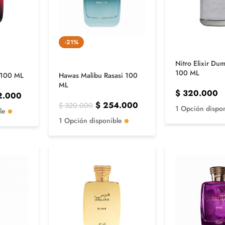
-21%
Nitro Elixir Du
100 ML
 100 ML
Hawas Malibu Rasasi 100
ML
$
320.000
2.000
$
254.000
$
320.000
1 Opción dispo
le
1 Opción disponible