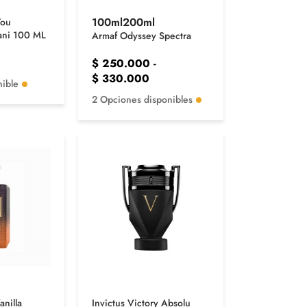
100ml
200ml
You
ani 100 ML
Armaf Odyssey Spectra
$
250.000
-
$
330.000
nible
2 Opciones disponibles
anilla
Invictus Victory Absolu