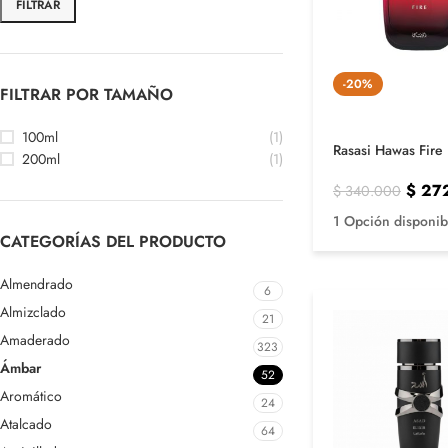
FILTRAR
-20%
FILTRAR POR TAMAÑO
100ml
(1)
Rasasi Hawas Fire
200ml
(1)
$
27
$
340.000
1 Opción disponib
CATEGORÍAS DEL PRODUCTO
Almendrado
6
Almizclado
21
Amaderado
323
Ámbar
52
Aromático
24
Atalcado
64