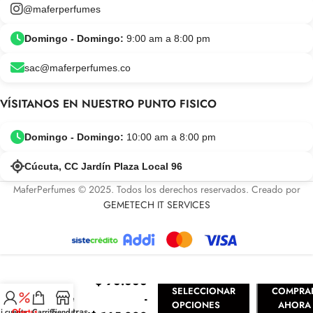
@maferperfumes
Domingo - Domingo:
9:00 am a 8:00 pm
sac@maferperfumes.co
VÍSITANOS EN NUESTRO PUNTO FISICO
Domingo - Domingo:
10:00 am a 8:00 pm
Cúcuta, CC Jardín Plaza Local 96
MaferPerfumes © 2025. Todos los derechos reservados. Creado por
GEMETECH IT SERVICES
Millonaire
$
90.000
Gevill
SELECCIONAR
COMPRA
-
France
OPCIONES
AHORA
(Muestras-
i cuenta
Ofertas
Carrito
Tienda