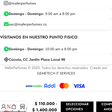
@maferperfumes
Domingo - Domingo:
9:00 am a 8:00 pm
sac@maferperfumes.co
VÍSITANOS EN NUESTRO PUNTO FISICO
Domingo - Domingo:
10:00 am a 8:00 pm
Cúcuta, CC Jardín Plaza Local 96
MaferPerfumes © 2025. Todos los derechos reservados. Creado por
GEMETECH IT SERVICES
More
Than
$
110.000
-
Words
SELECCIONAR
COMP
Xerjoff
OPCIONES
AHO
$
1.400.000
i cuenta
Ofertas
Carrito
Tienda