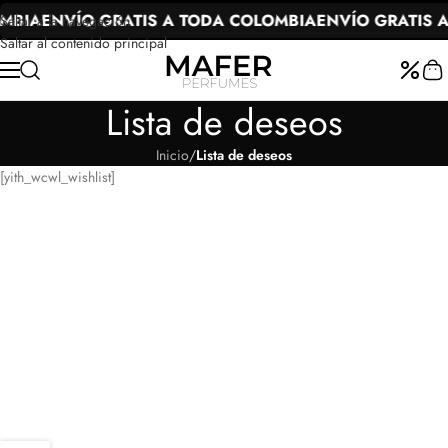
MBIA
ENVÍO GRATIS A TODA COLOMBIA
ENVÍO GRATIS A
Saltar a la navegación
Saltar al contenido principal
Lista de deseos
Inicio
/
Lista de deseos
[yith_wcwl_wishlist]