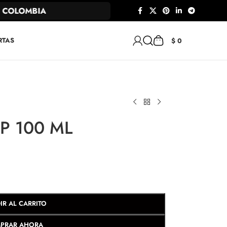
OLOMBIA
RTAS
$
0
DP 100 ML
IR AL CARRITO
PRAR AHORA