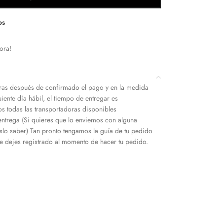
os
ora!
as después de confirmado el pago y en la medida
iente día hábil, el tiempo de entregar es
s todas las transportadoras disponibles
entrega (Si quieres que lo enviemos con alguna
slo saber) Tan pronto tengamos la guía de tu pedido
 dejes registrado al momento de hacer tu pedido.