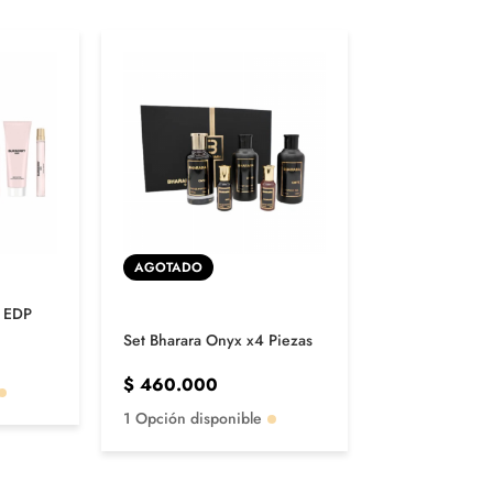
AGOTADO
r EDP
One Million P
Set Bharara Onyx x4 Piezas
$
590.000
$
460.000
1 Opción disp
1 Opción disponible