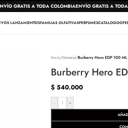
ÍO GRATIS A TODA COLOMBIA
ENVÍO GRATIS A TODA C
EVOS LANZAMIENTOS
FAMILIAS OLFATIVAS
PERFUMES
CATALOGO
OFE
Inicio
/
General
/
Burberry Hero EDP 100 ML
Burberry Hero E
$
540.000
-
+
AÑAD
COM