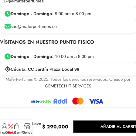
@maferperfumes
Domingo - Domingo:
9:00 am a 8:00 pm
sac@maferperfumes.co
VÍSITANOS EN NUESTRO PUNTO FISICO
Domingo - Domingo:
10:00 am a 8:00 pm
Cúcuta, CC Jardín Plaza Local 96
MaferPerfumes © 2025. Todos los derechos reservados. Creado por
GEMETECH IT SERVICES
-
+
Cheap &
Chic I Love
$
290.000
AÑADIR AL CARRI
Love
i cuenta
Ofertas
Carrito
Tienda
Moschino