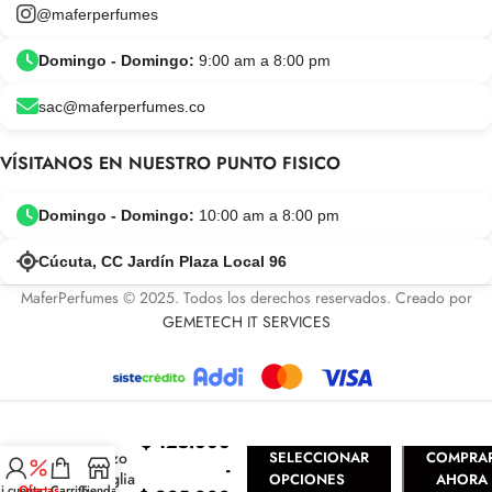
@maferperfumes
Domingo - Domingo:
9:00 am a 8:00 pm
sac@maferperfumes.co
VÍSITANOS EN NUESTRO PUNTO FISICO
Domingo - Domingo:
10:00 am a 8:00 pm
Cúcuta, CC Jardín Plaza Local 96
MaferPerfumes © 2025. Todos los derechos reservados. Creado por
GEMETECH IT SERVICES
Cherry
Ink
$
125.000
Lorenzo
SELECCIONAR
COMPRA
-
Pazzaglia
OPCIONES
AHORA
i cuenta
Ofertas
Carrito
Tienda