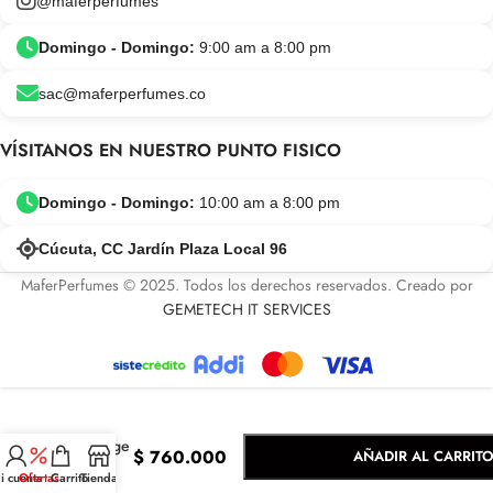
@maferperfumes
Domingo - Domingo:
9:00 am a 8:00 pm
sac@maferperfumes.co
VÍSITANOS EN NUESTRO PUNTO FISICO
Domingo - Domingo:
10:00 am a 8:00 pm
Cúcuta, CC Jardín Plaza Local 96
MaferPerfumes © 2025. Todos los derechos reservados. Creado por
GEMETECH IT SERVICES
-
+
Dior
Sauvage
$
760.000
AÑADIR AL CARRIT
EDP
i cuenta
Ofertas
Carrito
Tienda
100ML