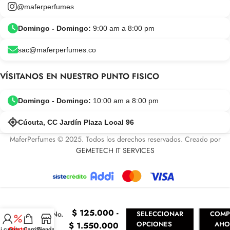
@maferperfumes
Domingo - Domingo:
9:00 am a 8:00 pm
sac@maferperfumes.co
VÍSITANOS EN NUESTRO PUNTO FISICO
Domingo - Domingo:
10:00 am a 8:00 pm
Cúcuta, CC Jardín Plaza Local 96
MaferPerfumes © 2025. Todos los derechos reservados. Creado por
GEMETECH IT SERVICES
Greenwich
Village
$
125.000
-
Bond No.
SELECCIONAR
COMP
9
OPCIONES
AHO
$
1.550.000
i cuenta
Ofertas
Carrito
Tienda