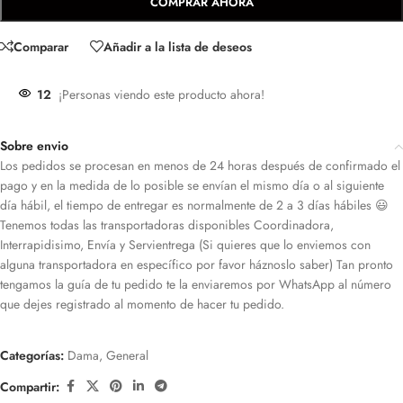
COMPRAR AHORA
Comparar
Añadir a la lista de deseos
12
¡Personas viendo este producto ahora!
Sobre envio
Los pedidos se procesan en menos de 24 horas después de confirmado el
pago y en la medida de lo posible se envían el mismo día o al siguiente
día hábil, el tiempo de entregar es normalmente de 2 a 3 días hábiles 😃
Tenemos todas las transportadoras disponibles Coordinadora,
Interrapidisimo, Envía y Servientrega (Si quieres que lo enviemos con
alguna transportadora en específico por favor háznoslo saber) Tan pronto
tengamos la guía de tu pedido te la enviaremos por WhatsApp al número
que dejes registrado al momento de hacer tu pedido.
Categorías:
Dama
,
General
Compartir: