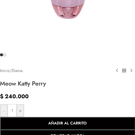
Inicio
/
Dama
Meow Katty Perry
$
240.000
-
+
AÑADIR AL CARRITO