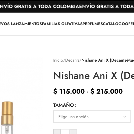
ÍO GRATIS A TODA COLOMBIA
ENVÍO GRATIS A TODA 
EVOS LANZAMIENTOS
FAMILIAS OLFATIVAS
PERFUMES
CATALOGO
OFE
Inicio
/
Decants
/
Nishane Ani X (Decants-Mue
Nishane Ani X (De
$
115.000
-
$
215.000
TAMAÑO