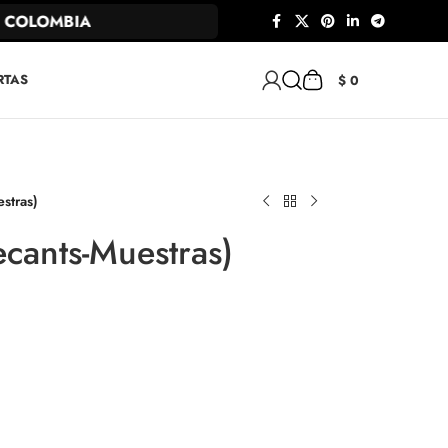
COLOMBIA
RTAS
$
0
stras)
cants-Muestras)