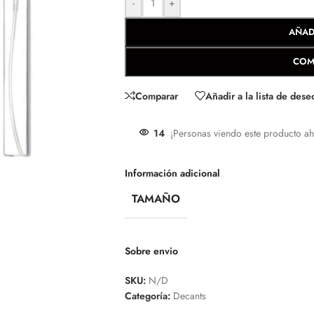
-
+
AÑAD
COM
Comparar
Añadir a la lista de dese
14
¡Personas viendo este producto ah
Información adicional
TAMAÑO
Sobre envio
SKU:
N/D
Categoría:
Decants