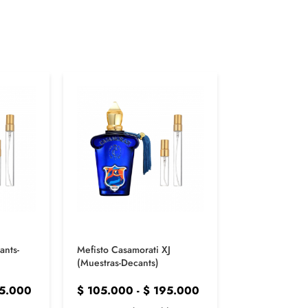
ants-
Mefisto Casamorati XJ
Comandante Xe
(Muestras-Decants)
(Muestras-Dec
5.000
$
105.000
-
$
195.000
$
105.000
-
$
1.200.00