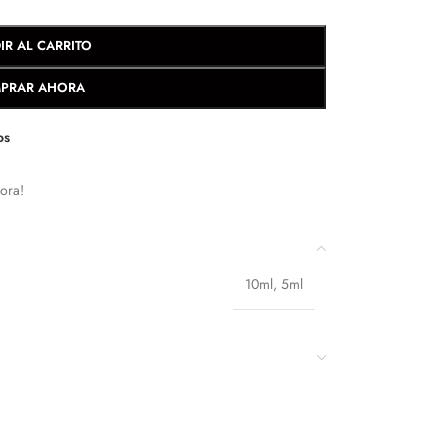
IR AL CARRITO
PRAR AHORA
os
ora!
10ml
,
5ml