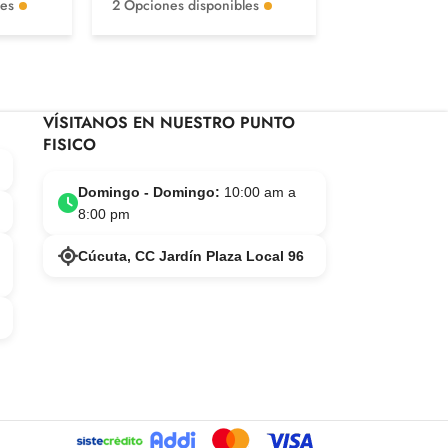
les
2 Opciones disponibles
3 Opciones di
VÍSITANOS EN NUESTRO PUNTO
FISICO
Domingo - Domingo:
10:00 am a
8:00 pm
Cúcuta, CC Jardín Plaza Local 96