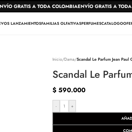
ÍO GRATIS A TODA COLOMBIA
ENVÍO GRATIS A TODA C
EVOS LANZAMIENTOS
FAMILIAS OLFATIVAS
PERFUMES
CATALOGO
OFE
Inicio
/
Dama
/
Scandal Le Parfum Jean Paul G
Scandal Le Parfum
$
590.000
-
+
AÑAD
COM