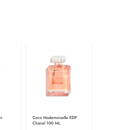
er
Coco Mademoiselle EDP
Initio Psyched
Chanel 100 ML
$
1.500.00