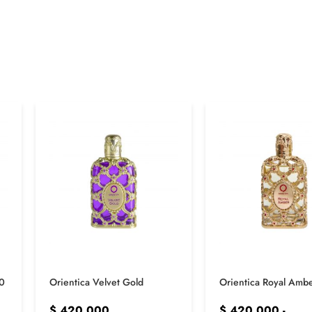
00
Orientica Velvet Gold
Orientica Royal Amb
$
420.000
$
420.000
-