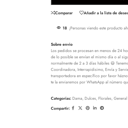
Comparar
Añadir a la lista de dese
18
¡Personas viendo este producto ah
Sobre envio
Los pedidos se procesan en menos de 24 hor
de lo posible se envían el mismo día o al sigu
normalmente de 2 a 3 días hábiles 😃 Tenemo
Coordinadora, Interrapidisimo, Envía y Servi
transportadora en específico por favor házno
te la enviaremos por WhatsApp al número que
Categorías:
Dama
,
Dulces
,
Florales
,
General
Compartir: