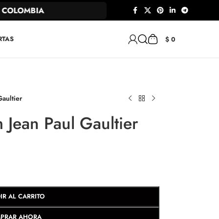
OLOMBIA
RTAS
$
0
aultier
 Jean Paul Gaultier
IR AL CARRITO
PRAR AHORA