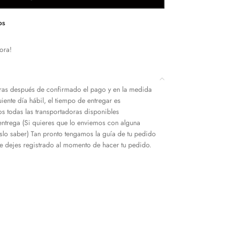
os
ora!
as después de confirmado el pago y en la medida
iente día hábil, el tiempo de entregar es
s todas las transportadoras disponibles
entrega (Si quieres que lo enviemos con alguna
slo saber) Tan pronto tengamos la guía de tu pedido
 dejes registrado al momento de hacer tu pedido.