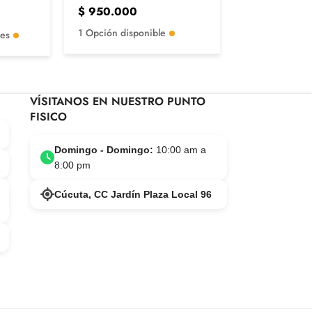
$
950.000
1 Opción disp
1 Opción disponible
les
VÍSITANOS EN NUESTRO PUNTO
FISICO
Domingo - Domingo:
10:00 am a
8:00 pm
Cúcuta, CC Jardín Plaza Local 96