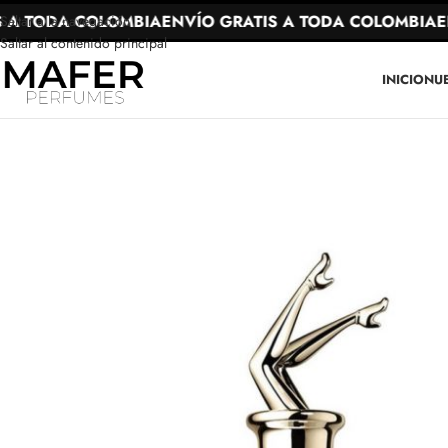
A TODA COLOMBIA
ENVÍO GRATIS A TODA COLOMBIA
ENV
Saltar a la navegación
Saltar al contenido principal
INICIO
NU