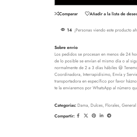
Comparar
Añadir a la lista de dese
14
¡Personas viendo este producto ah
Sobre envio
Los pedidos se procesan en menos de 24 hor
de lo posible se envían el mismo día o al sigu
normalmente de 2 a 3 días hábiles 😃 Tenemo
Coordinadora, Interrapidisimo, Envía y Servi
transportadora en específico por favor házno
te la enviaremos por WhatsApp al número que
Categorías:
Dama
,
Dulces
,
Florales
,
General
Compartir: