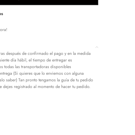
os
ora!
as después de confirmado el pago y en la medida
iente día hábil, el tiempo de entregar es
s todas las transportadoras disponibles
entrega (Si quieres que lo enviemos con alguna
slo saber) Tan pronto tengamos la guía de tu pedido
 dejes registrado al momento de hacer tu pedido.