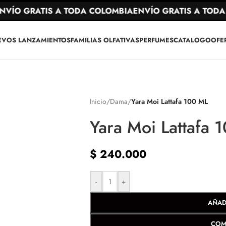
ÍO GRATIS A TODA COLOMBIA
ENVÍO GRATIS A TODA 
EVOS LANZAMIENTOS
FAMILIAS OLFATIVAS
PERFUMES
CATALOGO
OFE
Inicio
/
Dama
/
Yara Moi Lattafa 100 ML
Yara Moi Lattafa 
$
240.000
-
+
AÑAD
COM