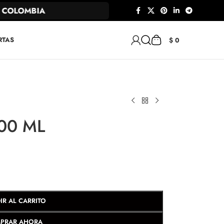
COLOMBIA
RTAS
$
0
100 ML
IR AL CARRITO
PRAR AHORA