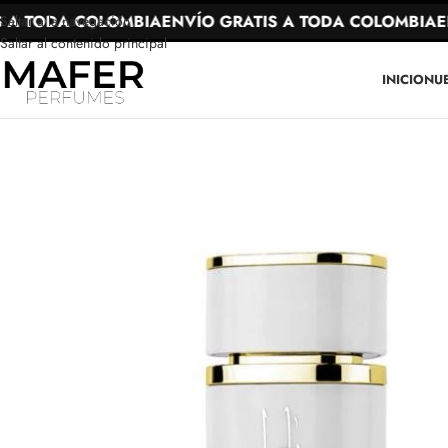
A TODA COLOMBIA
ENVÍO GRATIS A TODA COLOMBIA
ENV
Saltar a la navegación
Saltar al contenido principal
INICIO
NU