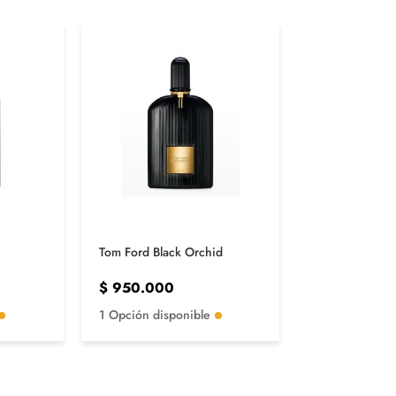
Tom Ford Black Orchid
Initio Psyched
$
950.000
$
1.500.00
1 Opción disponible
1 Opción disp