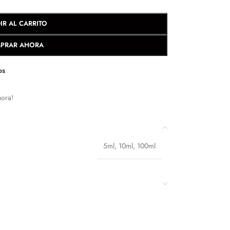
IR AL CARRITO
PRAR AHORA
os
hora!
5ml
,
10ml
,
100ml