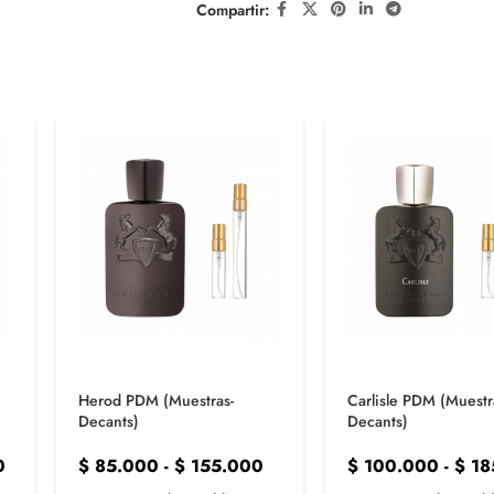
Compartir:
Herod PDM (Muestras-
Carlisle PDM (Muestr
Decants)
Decants)
0
$
85.000
-
$
155.000
$
100.000
-
$
18