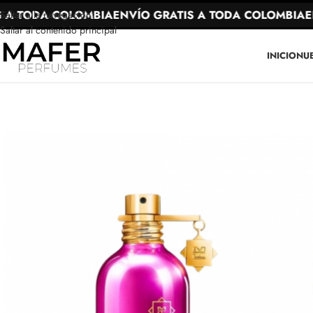
 TODA COLOMBIA
ENVÍO GRATIS A TODA COLOMBIA
ENV
Saltar a la navegación
Saltar al contenido principal
INICIO
NU