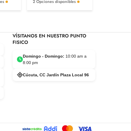
les
2 Opciones disponibles
2 Opciones di
VÍSITANOS EN NUESTRO PUNTO
FISICO
Domingo - Domingo:
10:00 am a
8:00 pm
Cúcuta, CC Jardín Plaza Local 96