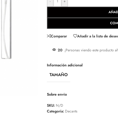
-
+
AÑAD
COM
Comparar
Añadir a la lista de dese
20
¡Personas viendo este producto a
Información adicional
TAMAÑO
Sobre envio
SKU:
N/D
Categoría:
Decants