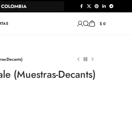
OLOMBIA
RTAS
$
0
ras-Decants)
le (Muestras-Decants)