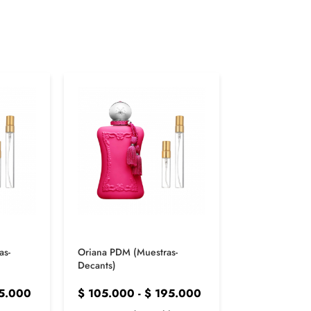
as-
Oriana PDM (Muestras-
Decas Xerjoff 
Decants)
Decants)
5.000
$
105.000
-
$
195.000
$
105.000
-