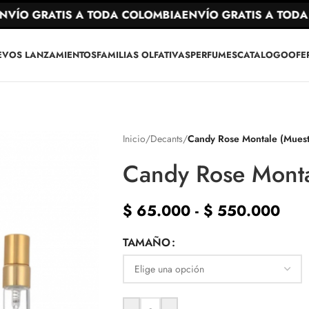
ÍO GRATIS A TODA COLOMBIA
ENVÍO GRATIS A TODA C
EVOS LANZAMIENTOS
FAMILIAS OLFATIVAS
PERFUMES
CATALOGO
OFE
Inicio
/
Decants
/
Candy Rose Montale (Muest
Candy Rose Monta
$
65.000
-
$
550.000
TAMAÑO