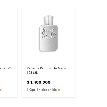
arly 125
Pegasus Parfums De Marly
Initio Absolut
125 ML
$
1.500.00
$
1.400.000
1 Opción disp
1 Opción disponible