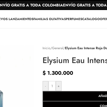
ÍO GRATIS A TODA COLOMBIA
ENVÍO GRATIS A TODA C
EVOS LANZAMIENTOS
FAMILIAS OLFATIVAS
PERFUMES
CATALOGO
OFE
Inicio
/
General
/
Elysium Eau Intense Roja 
Elysium Eau Inte
$
1.300.000
-
+
AÑAD
COM