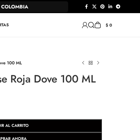
OLOMBIA
RTAS
$
0
Dove 100 ML
nse Roja Dove 100 ML
IR AL CARRITO
PRAR AHORA