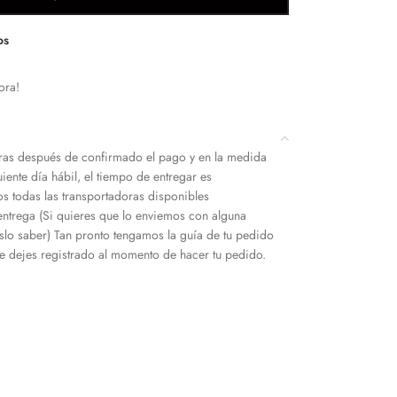
os
ora!
as después de confirmado el pago y en la medida
iente día hábil, el tiempo de entregar es
s todas las transportadoras disponibles
entrega (Si quieres que lo enviemos con alguna
slo saber) Tan pronto tengamos la guía de tu pedido
 dejes registrado al momento de hacer tu pedido.