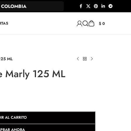
COLOMBIA
RTAS
$
0
 125 ML
e Marly 125 ML
IR AL CARRITO
PRAR AHORA