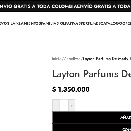
ÍO GRATIS A TODA COLOMBIA
ENVÍO GRATIS A TODA 
EVOS LANZAMIENTOS
FAMILIAS OLFATIVAS
PERFUMES
CATALOGO
OFE
Inicio
/
Caballero
/
Layton Parfums De Marly
Layton Parfums D
$
1.350.000
-
+
AÑAD
COM