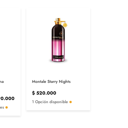
AGOTADO
na
Montale Starry Nights
Santal 33 Le 
$
520.000
0.000
$
1.750.00
1 Opción disponible
les
1 Opción disp