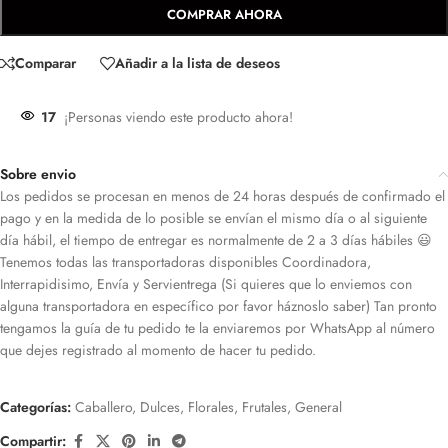
COMPRAR AHORA
Comparar
Añadir a la lista de deseos
17
¡Personas viendo este producto ahora!
Sobre envio
Los pedidos se procesan en menos de 24 horas después de confirmado el
pago y en la medida de lo posible se envían el mismo día o al siguiente
día hábil, el tiempo de entregar es normalmente de 2 a 3 días hábiles 😃
Tenemos todas las transportadoras disponibles Coordinadora,
Interrapidisimo, Envía y Servientrega (Si quieres que lo enviemos con
alguna transportadora en específico por favor háznoslo saber) Tan pronto
tengamos la guía de tu pedido te la enviaremos por WhatsApp al número
que dejes registrado al momento de hacer tu pedido.
Categorías:
Caballero
,
Dulces
,
Florales
,
Frutales
,
General
Compartir: