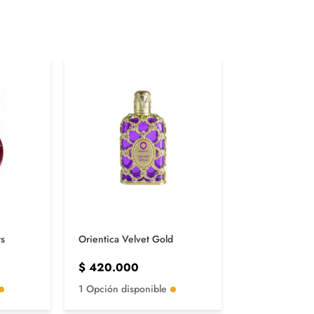
rs
Orientica Velvet Gold
Initio Atomic 
$
420.000
$
1.500.00
1 Opción disponible
1 Opción disp