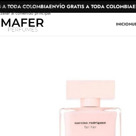
A TODA COLOMBIA
ENVÍO GRATIS A TODA COLOMBIA
ENV
Saltar a la navegación
Saltar al contenido principal
INICIO
NU