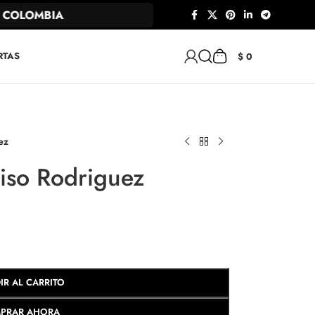
OLOMBIA
RTAS
$
0
ez
iso Rodriguez
IR AL CARRITO
PRAR AHORA