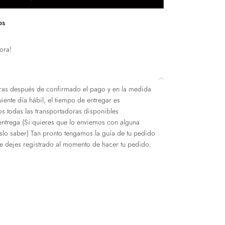
os
ora!
as después de confirmado el pago y en la medida
iente día hábil, el tiempo de entregar es
s todas las transportadoras disponibles
entrega (Si quieres que lo enviemos con alguna
slo saber) Tan pronto tengamos la guía de tu pedido
 dejes registrado al momento de hacer tu pedido.