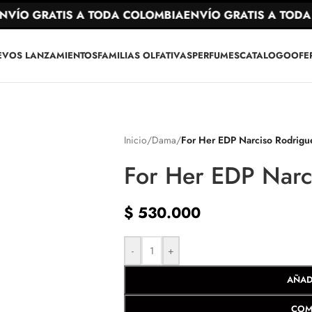
ÍO GRATIS A TODA COLOMBIA
ENVÍO GRATIS A TODA C
EVOS LANZAMIENTOS
FAMILIAS OLFATIVAS
PERFUMES
CATALOGO
OFE
Inicio
/
Dama
/
For Her EDP Narciso Rodrigu
For Her EDP Narc
$
530.000
-
+
AÑAD
COM