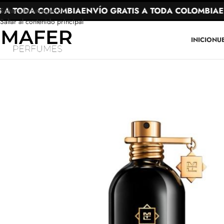
A TODA COLOMBIA
ENVÍO GRATIS A TODA COLOMBIA
ENV
Saltar a la navegación
Saltar al contenido principal
INICIO
NU