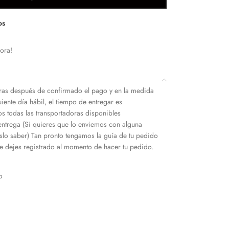
os
ora!
as después de confirmado el pago y en la medida
iente día hábil, el tiempo de entregar es
s todas las transportadoras disponibles
entrega (Si quieres que lo enviemos con alguna
slo saber) Tan pronto tengamos la guía de tu pedido
 dejes registrado al momento de hacer tu pedido.
o