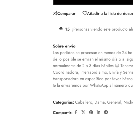
Comparar
Añadir a la lista de dese
15
¡Personas viendo este producto ah
Sobre envio
Los pedidos se procesan en menos de 24 hor
de lo posible se envían el mismo día o al sigu
normalmente de 2 a 3 días hábiles 😃 Tenemo
Coordinadora, Interrapidisimo, Envía y Servi
transportadora en específico por favor házno
te la enviaremos por WhatsApp al número que
Categorías:
Caballero
,
Dama
,
General
,
Nich
Compartir: