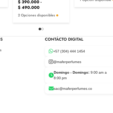
$
390.000
-
$
490.000
2 Opciones disponibles
OS
CONTÁCTO DIGITAL
s
+57 (304) 444 1454
@maferperfumes
Domingo - Domingo:
9:00 am a
8:00 pm
sac@maferperfumes.co