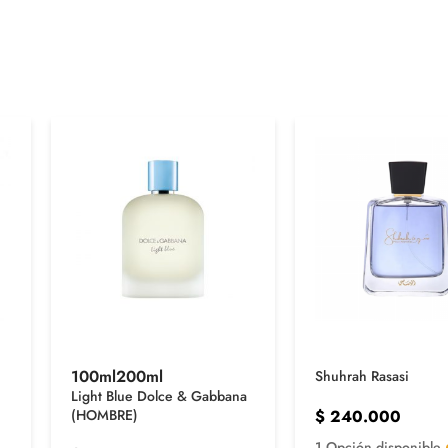
100ml
200ml
Shuhrah Rasasi
Light Blue Dolce & Gabbana
$
240.000
(HOMBRE)
1 Opción disponible