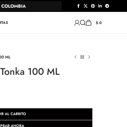
COLOMBIA
RTAS
$
0
100 ML
 Tonka 100 ML
IR AL CARRITO
PRAR AHORA