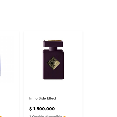
AGOTADO
Initio Side Effect
Santal 33 Le 
$
1.500.000
$
1.750.00
1 Opción disponible