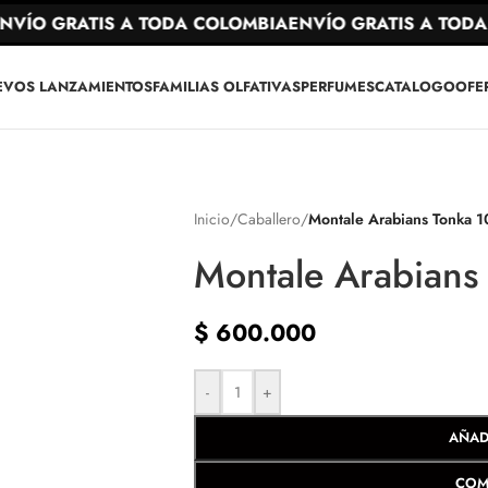
ÍO GRATIS A TODA COLOMBIA
ENVÍO GRATIS A TODA 
EVOS LANZAMIENTOS
FAMILIAS OLFATIVAS
PERFUMES
CATALOGO
OFE
Inicio
/
Caballero
/
Montale Arabians Tonka 
Montale Arabians
$
600.000
-
+
AÑAD
COM