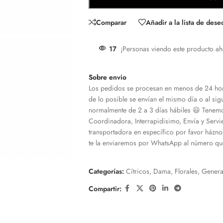
Comparar
Añadir a la lista de dese
17
¡Personas viendo este producto ah
Sobre envio
Los pedidos se procesan en menos de 24 hor
de lo posible se envían el mismo día o al sigu
normalmente de 2 a 3 días hábiles 😃 Tenemo
Coordinadora, Interrapidisimo, Envía y Servi
transportadora en específico por favor házno
te la enviaremos por WhatsApp al número que
Categorías:
Cítricos
,
Dama
,
Florales
,
Genera
Compartir: