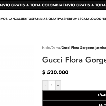
ÍO GRATIS A TODA COLOMBIA
ENVÍO GRATIS A TODA 
EVOS LANZAMIENTOS
FAMILIAS OLFATIVAS
PERFUMES
CATALOGO
OFE
Inicio
/
Dama
/
Gucci Flora Gorgeous Jasmin
Gucci Flora Gorg
$
520.000
-
+
AÑAD
COM