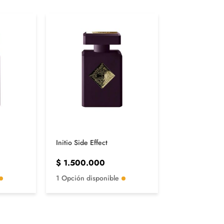
AGOTADO
Initio Side Effect
Santal 33 Le 
$
1.500.000
$
1.750.00
1 Opción disponible
1 Opción disp