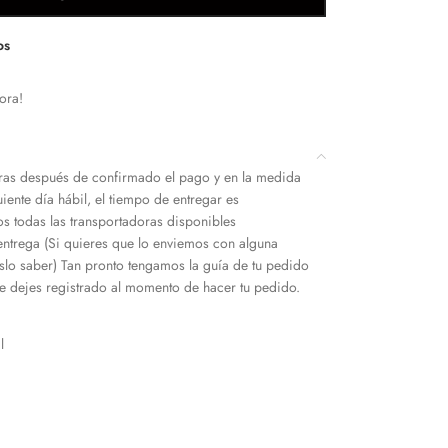
os
ora!
as después de confirmado el pago y en la medida
iente día hábil, el tiempo de entregar es
s todas las transportadoras disponibles
entrega (Si quieres que lo enviemos con alguna
slo saber) Tan pronto tengamos la guía de tu pedido
 dejes registrado al momento de hacer tu pedido.
l