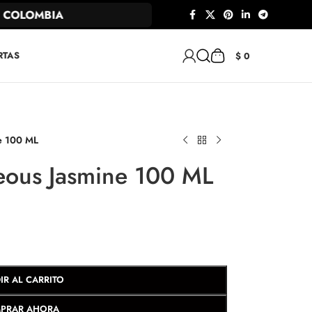
COLOMBIA
RTAS
$
0
e 100 ML
eous Jasmine 100 ML
IR AL CARRITO
PRAR AHORA