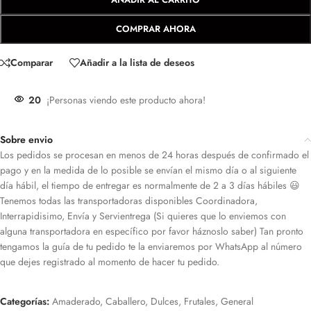
COMPRAR AHORA
Comparar
Añadir a la lista de deseos
20
¡Personas viendo este producto ahora!
Sobre envio
Los pedidos se procesan en menos de 24 horas después de confirmado el
pago y en la medida de lo posible se envían el mismo día o al siguiente
día hábil, el tiempo de entregar es normalmente de 2 a 3 días hábiles 😃
Tenemos todas las transportadoras disponibles Coordinadora,
Interrapidisimo, Envía y Servientrega (Si quieres que lo enviemos con
alguna transportadora en específico por favor háznoslo saber) Tan pronto
tengamos la guía de tu pedido te la enviaremos por WhatsApp al número
que dejes registrado al momento de hacer tu pedido.
Categorías:
Amaderado
,
Caballero
,
Dulces
,
Frutales
,
General