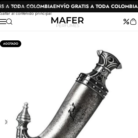
S A TODA COLOMBIA
ENVÍO GRATIS A TODA COLOMBIA
E
Saltar a la navegación
Saltar al contenido principal
AGOTADO