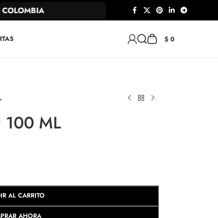
COLOMBIA
RTAS
$
0
L
P 100 ML
IR AL CARRITO
PRAR AHORA