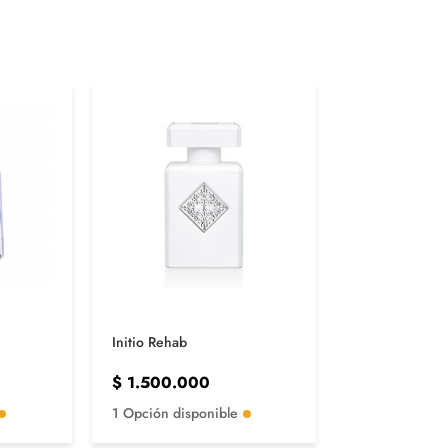
Initio Rehab
Carlisle Parfu
125 ML
$
1.500.000
$
1.450.00
1 Opción disponible
1 Opción disp