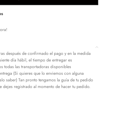
os
ora!
as después de confirmado el pago y en la medida
iente día hábil, el tiempo de entregar es
s todas las transportadoras disponibles
entrega (Si quieres que lo enviemos con alguna
slo saber) Tan pronto tengamos la guía de tu pedido
 dejes registrado al momento de hacer tu pedido.