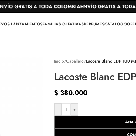
ÍO GRATIS A TODA COLOMBIA
ENVÍO GRATIS A TODA 
EVOS LANZAMIENTOS
FAMILIAS OLFATIVAS
PERFUMES
CATALOGO
OFE
Inicio
/
Caballero
/
Lacoste Blanc EDP 100 M
Lacoste Blanc ED
$
380.000
-
+
AÑAD
COM