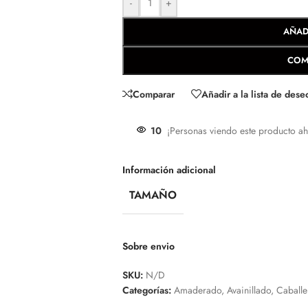
-
+
AÑAD
COM
Comparar
Añadir a la lista de dese
10
¡Personas viendo este producto ah
Información adicional
TAMAÑO
Sobre envio
SKU:
N/D
Categorías:
Amaderado
,
Avainillado
,
Caballe