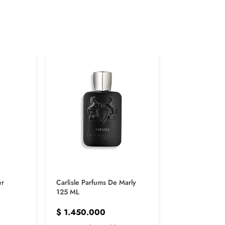
er
Carlisle Parfums De Marly
Nishane Haciv
125 ML
$
1.200.00
$
1.450.000
1 Opción disp