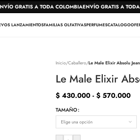
ÍO GRATIS A TODA COLOMBIA
ENVÍO GRATIS A TODA 
EVOS LANZAMIENTOS
FAMILIAS OLFATIVAS
PERFUMES
CATALOGO
OFE
Inicio
/
Caballero
/
Le Male Elixir Absolu Jean
Le Male Elixir Abs
$
430.000
-
$
570.000
TAMAÑO