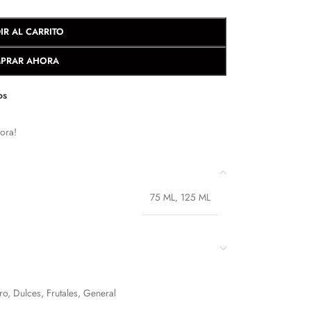
IR AL CARRITO
PRAR AHORA
os
ora!
75 ML
,
125 ML
ro
,
Dulces
,
Frutales
,
General