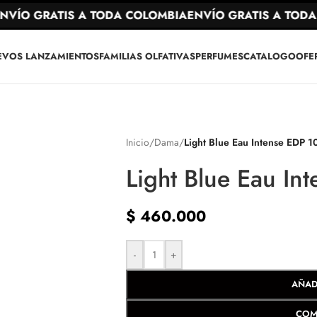
ÍO GRATIS A TODA COLOMBIA
ENVÍO GRATIS A TODA 
EVOS LANZAMIENTOS
FAMILIAS OLFATIVAS
PERFUMES
CATALOGO
OFE
Inicio
/
Dama
/
Light Blue Eau Intense EDP 
Light Blue Eau I
$
460.000
-
+
AÑAD
COM