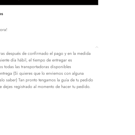
os
ora!
as después de confirmado el pago y en la medida
iente día hábil, el tiempo de entregar es
s todas las transportadoras disponibles
entrega (Si quieres que lo enviemos con alguna
slo saber) Tan pronto tengamos la guía de tu pedido
 dejes registrado al momento de hacer tu pedido.