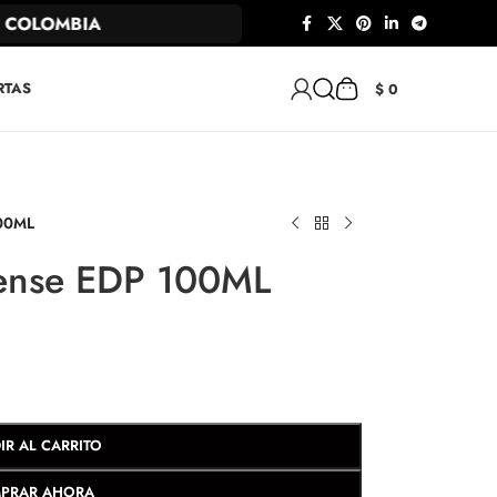
COLOMBIA
RTAS
$
0
100ML
ntense EDP 100ML
IR AL CARRITO
PRAR AHORA