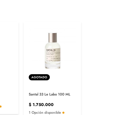
AGOTADO
Initio Rehab
Santal 33 Le Labo 100 ML
$
1.500.00
$
1.750.000
1 Opción disp
1 Opción disponible