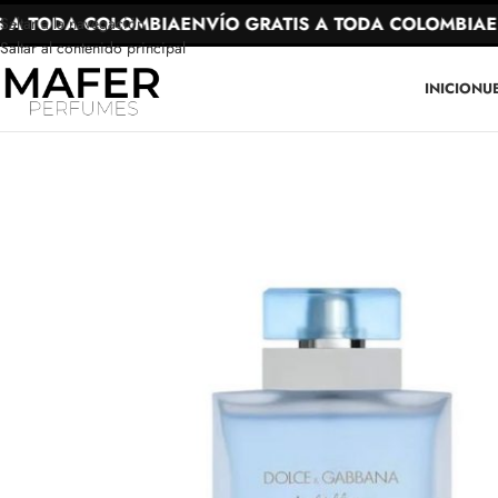
A TODA COLOMBIA
ENVÍO GRATIS A TODA COLOMBIA
ENV
Saltar a la navegación
Saltar al contenido principal
INICIO
NU