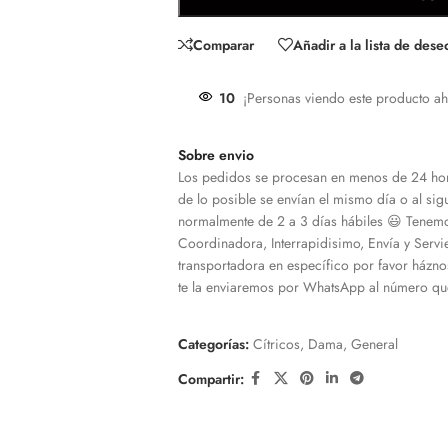
Comparar
Añadir a la lista de dese
10
¡Personas viendo este producto ah
Sobre envio
Los pedidos se procesan en menos de 24 hor
de lo posible se envían el mismo día o al sigu
normalmente de 2 a 3 días hábiles 😃 Tenemo
Coordinadora, Interrapidisimo, Envía y Servi
transportadora en específico por favor házno
te la enviaremos por WhatsApp al número que
Categorías:
Cítricos
,
Dama
,
General
Compartir: