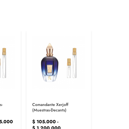
s-
Comandante Xerjoff
Galloway PDM 
(Muestras-Decants)
Decants)
5.000
$
105.000
-
$
85.000
-
$
1.200.000