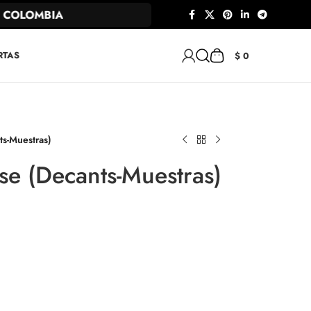
OLOMBIA
RTAS
$
0
s-Muestras)
se (Decants-Muestras)