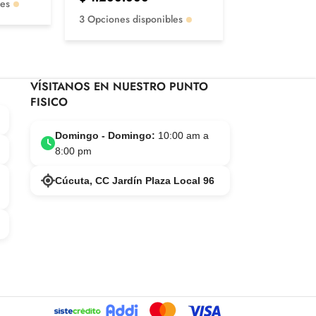
les
2 Opciones di
3 Opciones disponibles
VÍSITANOS EN NUESTRO PUNTO
FISICO
Domingo - Domingo:
10:00 am a
8:00 pm
Cúcuta, CC Jardín Plaza Local 96