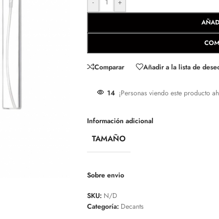
-
+
AÑAD
COM
Comparar
Añadir a la lista de dese
14
¡Personas viendo este producto ah
Información adicional
TAMAÑO
Sobre envio
SKU:
N/D
Categoría:
Decants