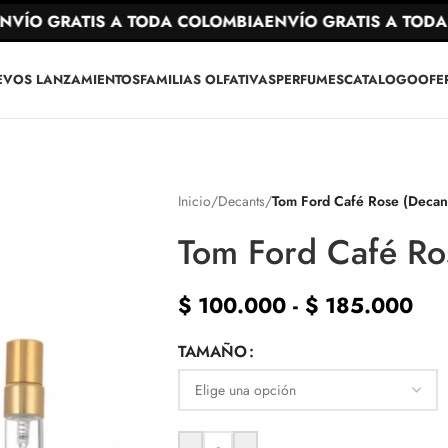
ÍO GRATIS A TODA COLOMBIA
ENVÍO GRATIS A TODA C
EVOS LANZAMIENTOS
FAMILIAS OLFATIVAS
PERFUMES
CATALOGO
OFE
Inicio
/
Decants
/
Tom Ford Café Rose (Decant
Tom Ford Café Ro
$
100.000
-
$
185.000
TAMAÑO