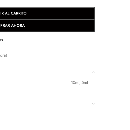
IR AL CARRITO
PRAR AHORA
os
ora!
10ml
,
5ml