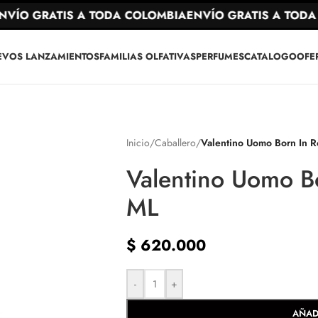
ÍO GRATIS A TODA COLOMBIA
ENVÍO GRATIS A TODA C
EVOS LANZAMIENTOS
FAMILIAS OLFATIVAS
PERFUMES
CATALOGO
OFE
Inicio
/
Caballero
/
Valentino Uomo Born In 
Valentino Uomo B
ML
$
620.000
-
+
AÑAD