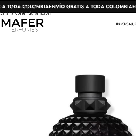
A TODA COLOMBIA
ENVÍO GRATIS A TODA COLOMBIA
ENV
Saltar a la navegación
Saltar al contenido principal
INICIO
NU