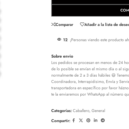
COM
Comparar
Añadir a la lista de dese
12
¡Personas viendo este producto ah
Sobre envio
Los pedidos se procesan en menos de 24 hor
de lo posible se envían el mismo día o al sigu
normalmente de 2 a 3 días hábiles 😃 Tenemo
Coordinadora, Interrapidisimo, Envía y Servi
transportadora en específico por favor házno
te la enviaremos por WhatsApp al número que
Categorías:
Caballero
,
General
Compartir: