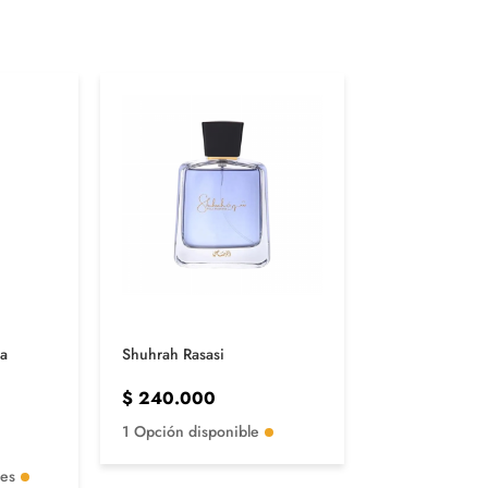
na
Shuhrah Rasasi
CH HC Men Car
$
240.000
$
460.000
$
590.000
1 Opción disponible
2 Opciones di
les