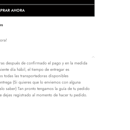
PRAR AHORA
os
ora!
as después de confirmado el pago y en la medida
iente día hábil, el tiempo de entregar es
s todas las transportadoras disponibles
entrega (Si quieres que lo enviemos con alguna
slo saber) Tan pronto tengamos la guía de tu pedido
 dejes registrado al momento de hacer tu pedido.