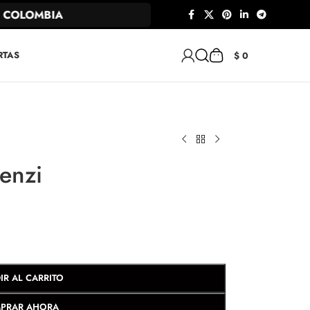
COLOMBIA
RTAS
$
0
renzi
IR AL CARRITO
PRAR AHORA