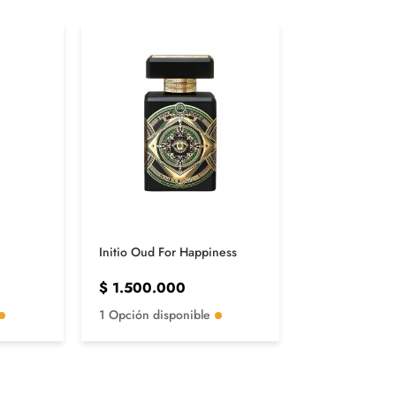
Initio Oud For Happiness
Carlisle Parfu
125 ML
$
1.500.000
$
1.450.00
1 Opción disponible
1 Opción disp