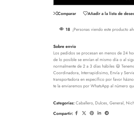
Comparar
Añadir a la lista de dese
18
¡Personas viendo este producto ah
Sobre envio
Los pedidos se procesan en menos de 24 hor
de lo posible se envían el mismo día o al sigu
normalmente de 2 a 3 días hábiles 😃 Tenemo
Coordinadora, Interrapidisimo, Envía y Servi
transportadora en específico por favor házno
te la enviaremos por WhatsApp al número que
Categorías:
Caballero
,
Dulces
,
General
,
Nic
Compartir: