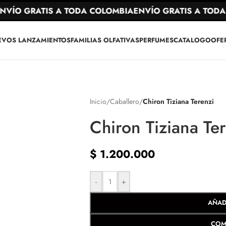
ÍO GRATIS A TODA COLOMBIA
ENVÍO GRATIS A TODA 
EVOS LANZAMIENTOS
FAMILIAS OLFATIVAS
PERFUMES
CATALOGO
OFE
Inicio
/
Caballero
/
Chiron Tiziana Terenzi
Chiron Tiziana Te
$
1.200.000
-
+
AÑAD
COM