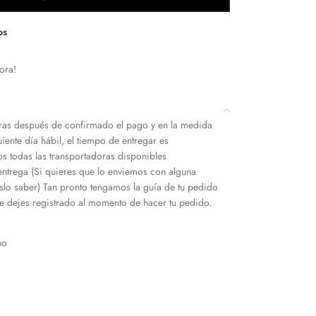
os
ora!
as después de confirmado el pago y en la medida
iente día hábil, el tiempo de entregar es
s todas las transportadoras disponibles
entrega (Si quieres que lo enviemos con alguna
slo saber) Tan pronto tengamos la guía de tu pedido
 dejes registrado al momento de hacer tu pedido.
ho