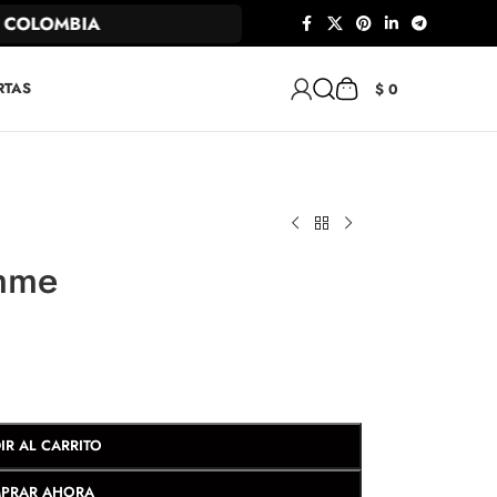
COLOMBIA
RTAS
$
0
mme
IR AL CARRITO
PRAR AHORA