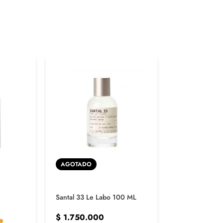
AGOTADO
Initio Absolut
Santal 33 Le Labo 100 ML
$
1.500.00
$
1.750.000
1 Opción disp