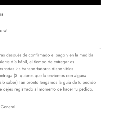
os
ora!
as después de confirmado el pago y en la medida
iente día hábil, el tiempo de entregar es
s todas las transportadoras disponibles
entrega (Si quieres que lo enviemos con alguna
slo saber) Tan pronto tengamos la guía de tu pedido
 dejes registrado al momento de hacer tu pedido.
General