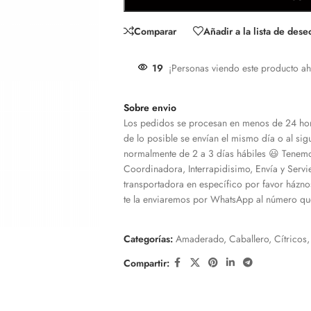
Comparar
Añadir a la lista de dese
19
¡Personas viendo este producto ah
Sobre envio
Los pedidos se procesan en menos de 24 hor
de lo posible se envían el mismo día o al sigu
normalmente de 2 a 3 días hábiles 😃 Tenemo
Coordinadora, Interrapidisimo, Envía y Servi
transportadora en específico por favor házno
te la enviaremos por WhatsApp al número que
Categorías:
Amaderado
,
Caballero
,
Cítricos
,
Compartir: