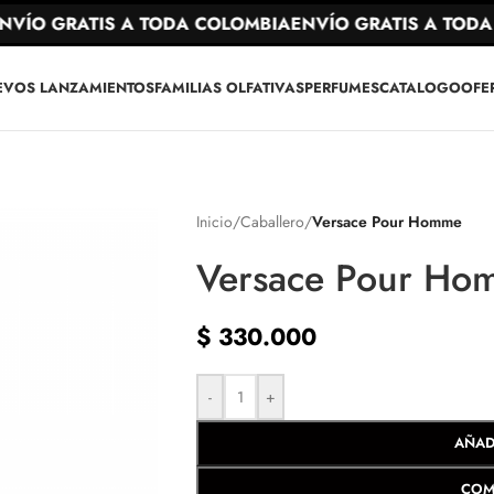
ÍO GRATIS A TODA COLOMBIA
ENVÍO GRATIS A TODA 
EVOS LANZAMIENTOS
FAMILIAS OLFATIVAS
PERFUMES
CATALOGO
OFE
Inicio
/
Caballero
/
Versace Pour Homme
Versace Pour Ho
$
330.000
-
+
AÑAD
COM